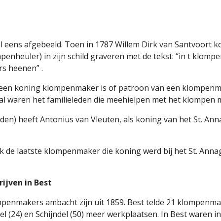
eens afgebeeld. Toen in 1787 Willem Dirk van Santvoort konin
enheuler) in zijn schild graveren met de tekst: “in t klomp
rs heenen” .
of een koning klompenmaker is of patroon van een klompenm
al waren het familieleden die meehielpen met het klompen 
den) heeft Antonius van Vleuten, als koning van het St. Ann
e laatste klompenmaker die koning werd bij het St. Annagilde
jven in Best
ompenmakers ambacht zijn uit 1859. Best telde 21 klompen
l (24) en Schijndel (50) meer werkplaatsen. In Best waren in di