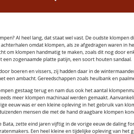
mpen? Al heel lang, dat staat wel vast. De oudste klompen d
te achterhalen omdat klompen, als ze afgedragen waren in he
ht om klompen handmatig te maken, zoals dit nog door enke
uit een zogenaamde platte patijn, een soort houten sandaal.
r boeren en vissers, zij hadden daar in de wintermaanden v
het een ambacht. Gereedschappen zoals heulbank en paalme
klompen gestaag terug en nam dus ook het aantal klompenmak
steeds meer klompen machinaal werden gemaakt. Aanvankelij
rige eeuw was er een kleine opleving in het gebruik van kl
 duizenden mensen die met de hand draagbare klompen kon
ata, zette eind jaren vijftig in de vorige eeuw de daling fo
tenmakers. Een heel kleine en tijdelijke opleving van het 