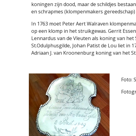
koningen zijn dood, maar de schildjes bestaan 
en schrapmes (klompenmakers gereedschap) op z
In 1763 moet Peter Aert Walraven klompenmaker 
op een klomp in het struikgewas. Gerrit Essens
Lennardus van de Vleuten als koning van het S
St.Odulphusgilde, Johan Patist de Lou liet in
Adriaan J. van Kroonenburg koning van het St. 
Foto: 
Fotogr