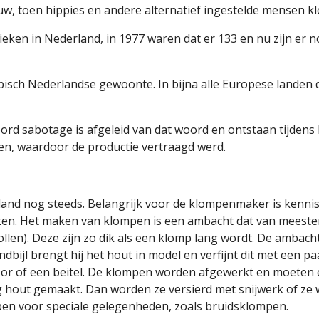
euw, toen hippies en andere alternatief ingestelde mensen 
ken in Nederland, in 1977 waren dat er 133 en nu zijn er 
pisch Nederlandse gewoonte. In bijna alle Europese landen
ord sabotage is afgeleid van dat woord en ontstaan tijdens h
, waardoor de productie vertraagd werd. 
d nog steeds. Belangrijk voor de klompenmaker is kennis 
ten. Het maken van klompen is een ambacht dat van meester
en). Deze zijn zo dik als een klomp lang wordt. De ambacht
bijl brengt hij het hout in model en verfijnt dit met een paa
oor of een beitel. De klompen worden afgewerkt en moeten
hout gemaakt. Dan worden ze versierd met snijwerk of ze wo
ompen voor speciale gelegenheden, zoals bruidsklompen.