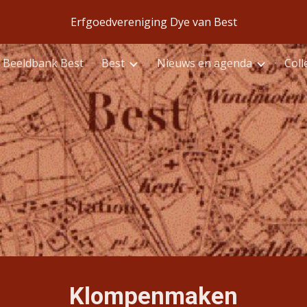
Erfgoedvereniging Dye van Best
ip to main content
Skip to navigat
Beeldbank Best
Best
Nieuws en agenda
Coll
Klompenmaken