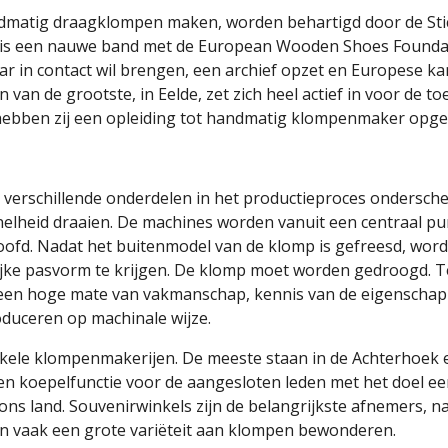
dmatig draagklompen maken, worden behartigd door de Stic
 is een nauwe band met de European Wooden Shoes Foundati
in contact wil brengen, een archief opzet en Europese kam
van de grootste, in Eelde, zet zich heel actief in voor de t
hebben zij een opleiding tot handmatig klompenmaker opge
erschillende onderdelen in het productieproces onderscheid
lheid draaien. De machines worden vanuit een centraal pun
oofd. Nadat het buitenmodel van de klomp is gefreesd, word
jke pasvorm te krijgen. De klomp moet worden gedroogd. Te
 een hoge mate van vakmanschap, kennis van de eigenschapp
duceren op machinale wijze. 
nkele klompenmakerijen. De meeste staan in de Achterhoek 
n koepelfunctie voor de aangesloten leden met het doel een 
ns land. Souvenirwinkels zijn de belangrijkste afnemers, na
n vaak een grote variëteit aan klompen bewonderen.