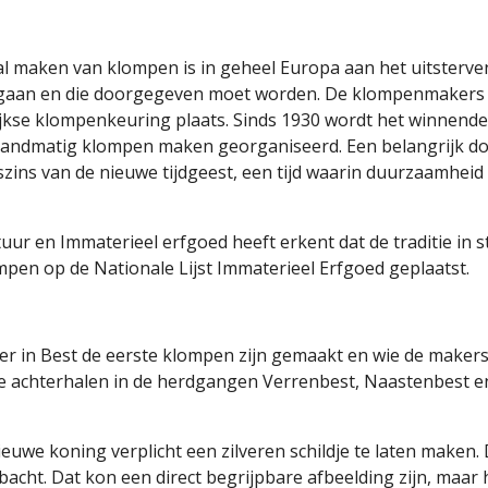
l maken van klompen is in geheel Europa aan het uitsterv
g gaan en die doorgegeven moet worden. De klompenmakers z
ijkse klompenkeuring plaats. Sinds 1930 wordt het winnende 
ndmatig klompen maken georganiseerd. Een belangrijk doel 
ins van de nieuwe tijdgeest, een tijd waarin duurzaamheid
ur en Immaterieel erfgoed heeft erkent dat de traditie in 
en op de Nationale Lijst Immaterieel Erfgoed geplaatst.
r in Best de eerste klompen zijn gemaakt en wie de makers w
 achterhalen in de herdgangen Verrenbest, Naastenbest en 
ieuwe koning verplicht een zilveren schildje te laten maken
acht. Dat kon een direct begrijpbare afbeelding zijn, maar 