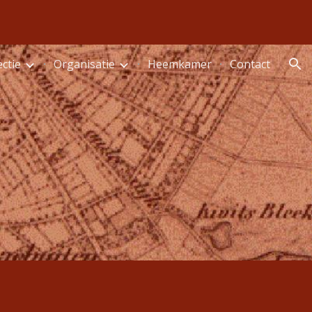
ion
ectie
Organisatie
Heemkamer
Contact