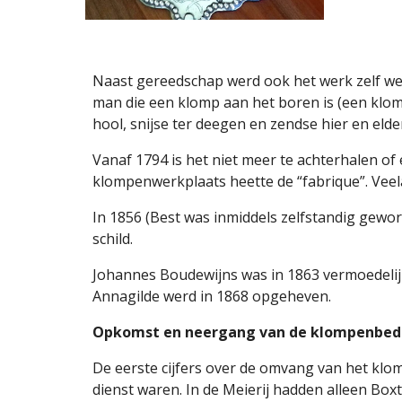
Naast gereedschap werd ook het werk zelf wel 
man die een klomp aan het boren is (een klomp
hool, snijse ter deegen en zendse hier en elde
Vanaf 1794 is het niet meer te achterhalen 
klompenwerkplaats heette de “fabrique”. Veel
In 1856 (Best was inmiddels zelfstandig gewor
schild. 
Johannes Boudewijns was in 1863 vermoedelijk d
Annagilde werd in 1868 opgeheven.
Opkomst en neergang van de klompenbedri
De eerste cijfers over de omvang van het kl
dienst waren. In de Meierij hadden alleen Boxte