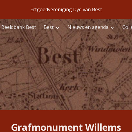
Erfgoedvereniging Dye van Best
ip to main content
Skip to navigat
Beeldbank Best
Best
Nieuws en agenda
Coll
Grafmonument Willems