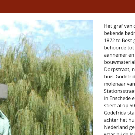
Het graf van 
bekende bedri
1872 te Best
behoorde tot 
aannemer en 
bouwmateriale
Dorpstraat, n
huis. Godefri
molenaar van
Stationsstraa
in Enschede e
stierf al op 5
Godefrida star
achter het hu
Nederland ge
waar hij de le