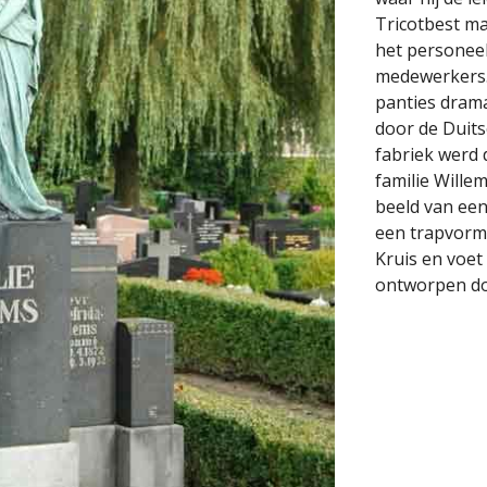
Tricotbest ma
het personeel
medewerkers.
panties drama
door de Duits
fabriek werd 
familie Willem
beeld van een
een trapvormi
Kruis en voet
ontworpen do