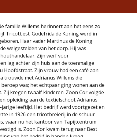
de familie Willems herinnert aan het eens zo
jf Tricotbest. Godefrida de Koning werd in
 geboren. Haar vader Martinus de Koning
de welgestelden van het dorp. Hij was
houthandelaar. Zijn werf voor
n lag achter zijn huis aan de toenmalige
u Hoofdstraat. Zijn vrouw had een café aan
da trouwde met Adrianus Willems die
 beroep was; het echtpaar ging wonen aan de
t. Zij kregen twaalf kinderen. Zoon Cor volgde
en opleiding aan de textielschool. Adrianus
0-jarige leeftijd. Het bedrijf werd voortgezet en
tte in 1926 een tricotbreierij in de schuur
is, waar nu het kantoor van Tapijtcentrum
vestigd is. Zoon Cor kwam terug naar Best
iding van het bedrijf in handen kreeg.