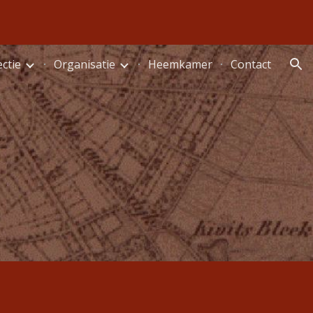
ion
ectie
Organisatie
Heemkamer
Contact