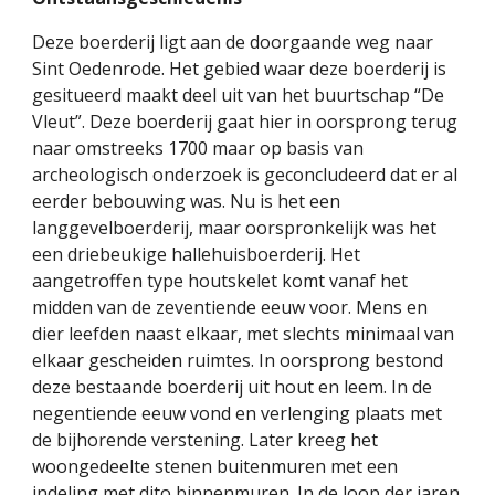
Deze boerderij ligt aan de doorgaande weg naar
Sint Oedenrode. Het gebied waar deze boerderij is
gesitueerd maakt deel uit van het buurtschap “De
Vleut”. Deze boerderij gaat hier in oorsprong terug
naar omstreeks 1700 maar op basis van
archeologisch onderzoek is geconcludeerd dat er al
eerder bebouwing was. Nu is het een
langgevelboerderij, maar oorspronkelijk was het
een driebeukige hallehuisboerderij. Het
aangetroffen type houtskelet komt vanaf het
midden van de zeventiende eeuw voor. Mens en
dier leefden naast elkaar, met slechts minimaal van
elkaar gescheiden ruimtes. In oorsprong bestond
deze bestaande boerderij uit hout en leem. In de
negentiende eeuw vond en verlenging plaats met
de bijhorende verstening. Later kreeg het
woongedeelte stenen buitenmuren met een
indeling met dito binnenmuren. In de loop der jaren