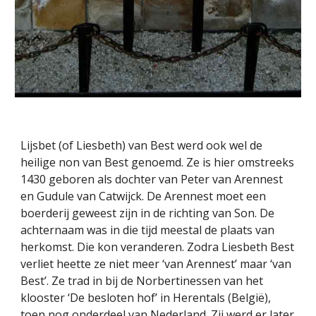
Lijsbet (of Liesbeth) van Best werd ook wel de 
heilige non van Best genoemd. Ze is hier omstreeks 
1430 geboren als dochter van Peter van Arennest 
en Gudule van Catwijck. De Arennest moet een 
boerderij geweest zijn in de richting van Son. De 
achternaam was in die tijd meestal de plaats van 
herkomst. Die kon veranderen. Zodra Liesbeth Best 
verliet heette ze niet meer ‘van Arennest’ maar ‘van 
Best’. Ze trad in bij de Norbertinessen van het 
klooster ‘De besloten hof’ in Herentals (België), 
toen nog onderdeel van Nederland. Zij werd er later 